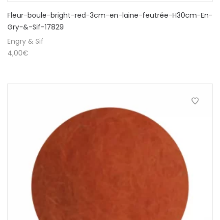
Fleur-boule-bright-red-3cm-en-laine-feutrée-H30cm-En-
Gry-&-Sif-17829
Engry & Sif
4,00
€