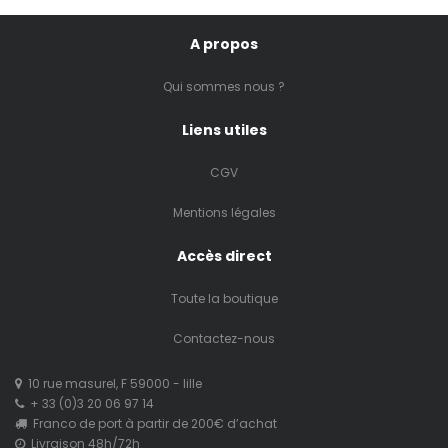
A propos
Qui sommes nous ?
Liens utiles
CGV
Mentions légales
Accès direct
Toute la boutique
Contactez-nous
10 rue masurel, F 59000 - lille
+ 33 (0)3 20 06 97 14
Franco de port à partir de 200€ d’achat
Livraison 48h/72h