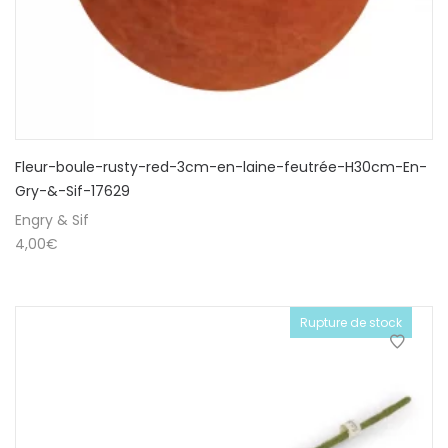
Fleur-boule-rusty-red-3cm-en-laine-feutrée-H30cm-En-
Gry-&-Sif-17629
Engry & Sif
4,00
€
Rupture de stock