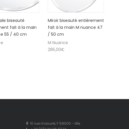
vale biseauté
Miroir biseauté entièrement
ent fait à la main
fait à la main M nuance 47
e 55 / 40 cm
/ 50 cm
ce
M Nuance
285,00
€
10 rue masurel, F 59000 - lille