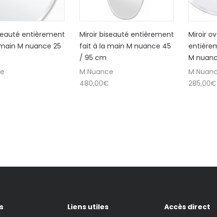
iseauté entièrement
Miroir biseauté entièrement
Miroir o
a main M nuance 25
fait à la main M nuance 45
entièrem
/ 95 cm
M nuanc
ce
M Nuance
M Nuan
480,00
€
285,00
€
s
Liens utiles
Accès direct