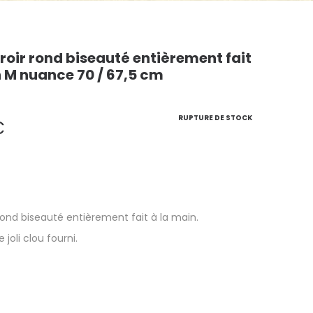
roir rond biseauté entièrement fait
n M nuance 70 / 67,5 cm
RUPTURE DE STOCK
€
rond biseauté entièrement fait à la main.
 joli clou fourni.