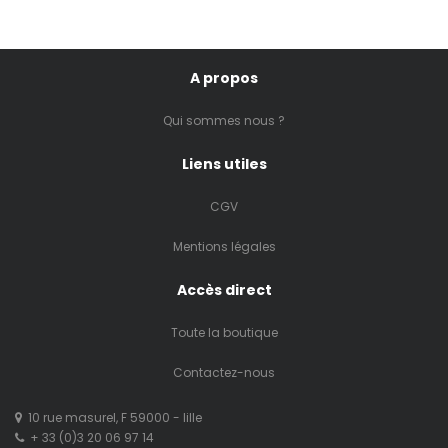
A propos
Qui sommes nous ?
Liens utiles
CGV
Mentions légales
Accès direct
Toute la boutique
Contactez-nous
10 rue masurel, F 59000 - lille
+ 33 (0)3 20 06 97 14