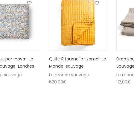
-super-nova- Le
Quilt-Ritournelle-Izamal-Le
Drap so
auvage-Londres
Monde-sauvage
Sauvage
e sauvage
Le monde sauvage
Le mond
620,00
€
112,00
€