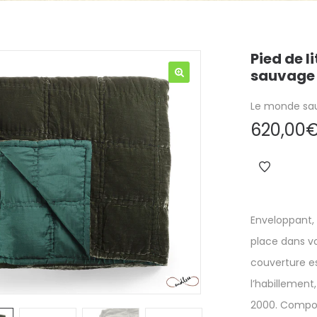
Pied de l
sauvage 
Le monde sa
620,00
Enveloppant,
place dans vo
couverture es
l’habillemen
2000. Compos