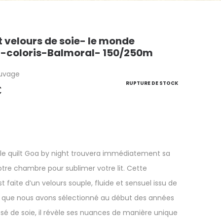
it velours de soie- le monde
-coloris-Balmoral- 150/250m
uvage
RUPTURE DE STOCK
€
 le quilt Goa by night trouvera immédiatement sa
tre chambre pour sublimer votre lit.
Cette
t faite d’un velours souple, fluide et sensuel issu de
t, que nous avons sélectionné au début des années
é de soie, il révèle ses nuances de manière unique