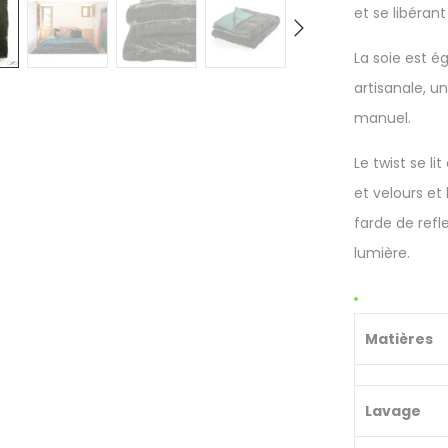
et se libérant
La soie est é
artisanale, u
manuel.
Le twist se li
et velours et
farde de ref
lumière.
Matières
Lavage