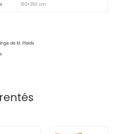
s
150×250 cm
Linge de lit
,
Plaids
rentés