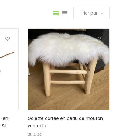
Trier par
s-en-
Galette carrée en peau de mouton
 Sif
véritable
30,00
€