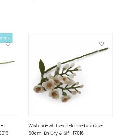
stock
e-
Wisteria-white-en-laine-feutrée-
8016
60cm-En Gry & Sif -17016