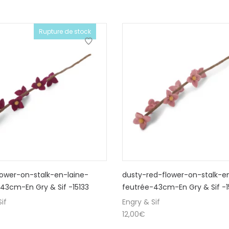
Rupture de stock
lower-on-stalk-en-laine-
dusty-red-flower-on-stalk-e
43cm-En Gry & Sif -15133
feutrée-43cm-En Gry & Sif -
if
Engry & Sif
12,00
€