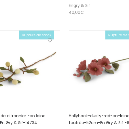
Engry & Sif
40,00
€
Rupture de stock
Rupture de 
de citronnier -en laine
Hollyhock-dusty-red-en-lain
En Gry & Sif-14734
feutrée-52cm-En Gry & Sif -1