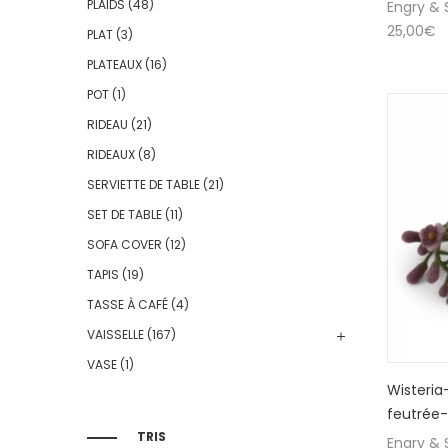
PLAIDS
(48)
Engry & S
25,00
€
PLAT
(3)
PLATEAUX
(16)
POT
(1)
RIDEAU
(21)
RIDEAUX
(8)
SERVIETTE DE TABLE
(21)
SET DE TABLE
(11)
SOFA COVER
(12)
TAPIS
(19)
TASSE À CAFÉ
(4)
VAISSELLE
(167)
VASE
(1)
Wisteria
feutrée-
TRIS
Engry & S