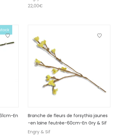
22,00
€
stock
-61cm-En
Branche de fleurs de forsythia jaunes
-en laine feutrée-60cm-En Gry & Sif
Engry & Sif