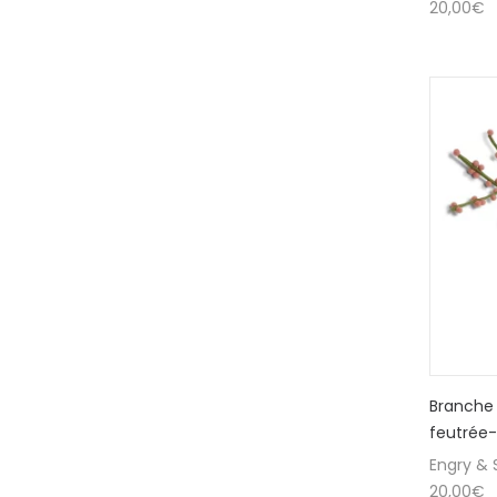
20,00
€
Branche 
feutrée-
Engry & S
20,00
€