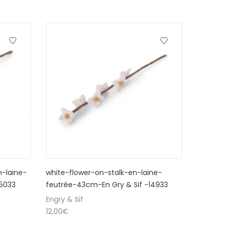
n-laine-
white-flower-on-stalk-en-laine-
15033
feutrée-43cm-En Gry & Sif -14933
Engry & Sif
12,00
€