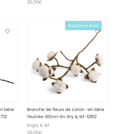
20,00
€
Rupture de stock
n laine
Branche de fleurs de coton -en laine
2712
feutrée-60cm-En Gry & Sif-12812
Engry & Sif
20,00
€