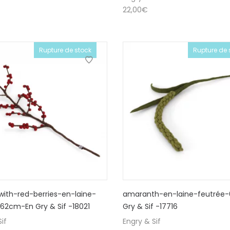
22,00
€
Rupture de stock
Rupture de 
ith-red-berries-en-laine-
amaranth-en-laine-feutrée
62cm-En Gry & Sif -18021
Gry & Sif -17716
if
Engry & Sif