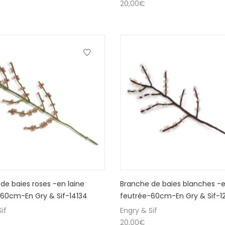
20,00
€
de baies roses -en laine
Branche de baies blanches -e
60cm-En Gry & Sif-14134
feutrée-60cm-En Gry & Sif-1
if
Engry & Sif
20,00
€