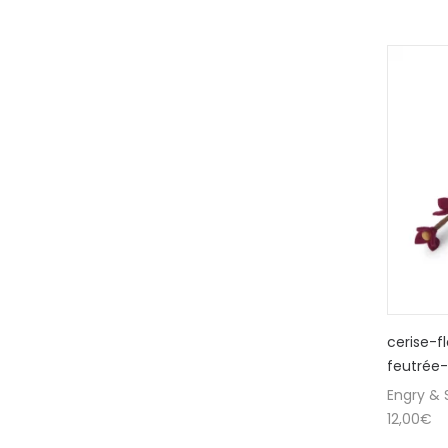
cerise-f
feutrée-
Engry & S
12,00
€