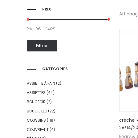
PRIX
Affichag
Prix :
0€
—
140€
Filtrer
CATEGORIES
ASSIETTE À PAIN
(2)
ASSIETTES
(44)
BOUGEOIR
(2)
BOUGIE LED
(22)
créche-
COUSSINS
(119)
28/14/2
COUVRE-LIT
(4)
Engry & S