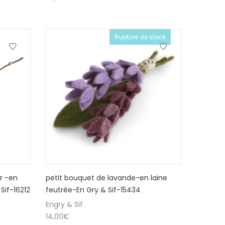
Rupture de stock
r -en
petit bouquet de lavande-en laine
Sif-16212
feutrée-En Gry & Sif-15434
Engry & Sif
14,00
€