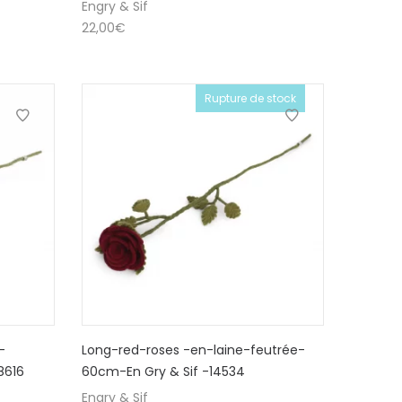
Engry & Sif
22,00
€
Rupture de stock
-
Long-red-roses -en-laine-feutrée-
8616
60cm-En Gry & Sif -14534
Engry & Sif