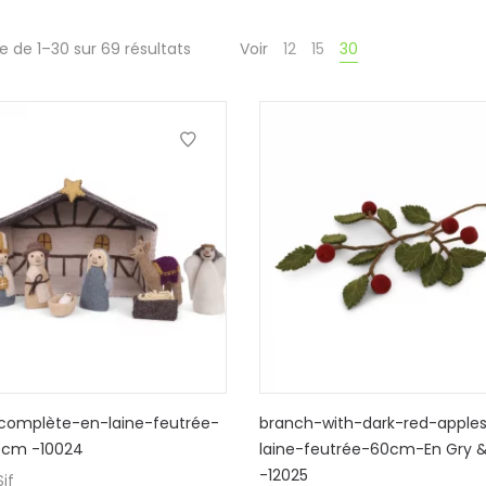
e de 1–30 sur 69 résultats
Voir
12
15
30
complète-en-laine-feutrée-
branch-with-dark-red-apple
0cm -10024
laine-feutrée-60cm-En Gry &
-12025
if