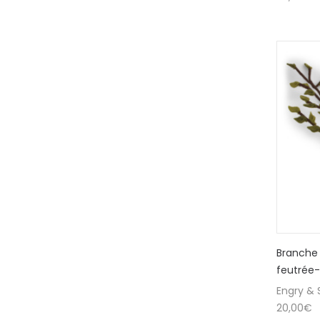
Branche 
feutrée-
Engry & S
20,00
€