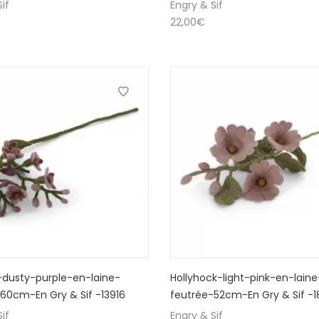
if
Engry & Sif
22,00
€
-dusty-purple-en-laine-
Hollyhock-light-pink-en-laine
60cm-En Gry & Sif -13916
feutrée-52cm-En Gry & Sif -1
if
Engry & Sif