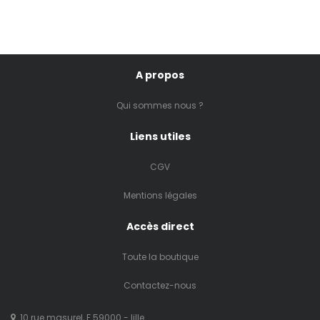
A propos
Qui sommes nous ?
Liens utiles
CGV
Mentions légales
Accès direct
Toute la boutique
Contactez-nous
10 rue masurel, F 59000 - lille