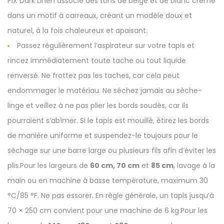
PIX Dark Linen associe des tons de beige et de blanc crème
dans un motif à carreaux, créant un modèle doux et
naturel, à la fois chaleureux et apaisant.
Passez régulièrement l’aspirateur sur votre tapis et
rincez immédiatement toute tache ou tout liquide
renversé. Ne frottez pas les taches, car cela peut
endommager le matériau. Ne séchez jamais au sèche-
linge et veillez à ne pas plier les bords soudés, car ils
pourraient s’abîmer. Si le tapis est mouillé, étirez les bords
de manière uniforme et suspendez-le toujours pour le
séchage sur une barre large ou plusieurs fils afin d’éviter les
plis.Pour les largeurs de
60 cm, 70 cm
et
85 cm
, lavage à la
main ou en machine à basse température, maximum 30
°C/85 °F. Ne pas essorer. En règle générale, un tapis jusqu’à
70 × 250 cm convient pour une machine de 6 kg.Pour les