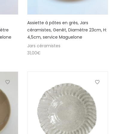
Assiette à pâtes en grès, Jars
ètre
céramistes, Genêt, Diamètre 23cm, H:
uelone
4,5cm, service Maguelone
Jars céramistes
31,00
€