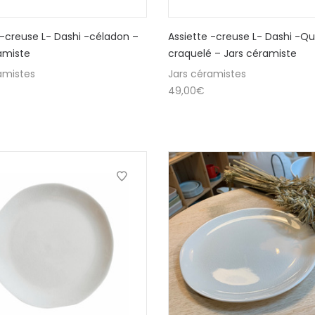
 -creuse L- Dashi -céladon –
Assiette -creuse L- Dashi -Qu
amiste
craquelé – Jars céramiste
amistes
Jars céramistes
49,00
€