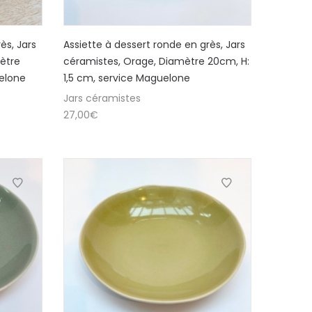
ès, Jars
Assiette à dessert ronde en grès, Jars
ètre
céramistes, Orage, Diamètre 20cm, H:
uelone
1,5 cm, service Maguelone
Jars céramistes
27,00
€