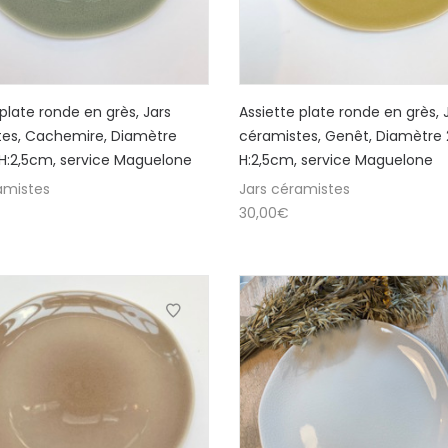
 plate ronde en grès, Jars
Assiette plate ronde en grès, 
tes, Cachemire, Diamètre
céramistes, Genêt, Diamètre
H:2,5cm, service Maguelone
H:2,5cm, service Maguelone
amistes
Jars céramistes
30,00
€