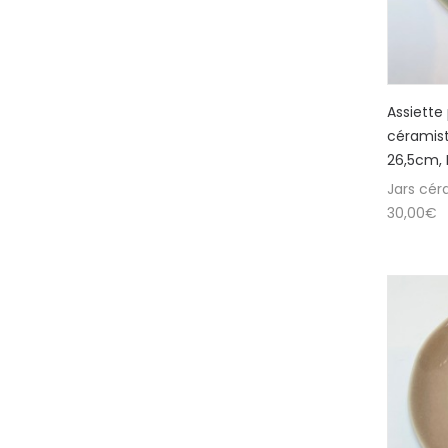
Assiette
céramis
26,5cm, 
Jars cér
30,00
€