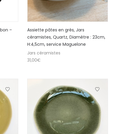
rbon –
Assiette pâtes en grès, Jars
céramistes, Quartz, Diamètre : 23cm,
H:4,5cm, service Maguelone
Jars céramistes
31,00
€