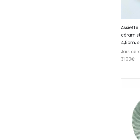
Assiette
céramist
4,5cm, 
Jars cér
31,00
€