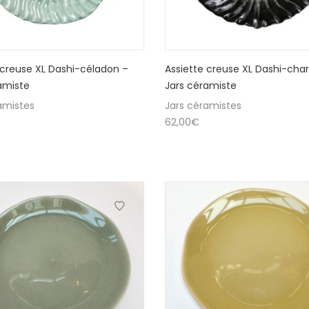
 creuse XL Dashi-céladon –
Assiette creuse XL Dashi-cha
amiste
Jars céramiste
amistes
Jars céramistes
62,00
€