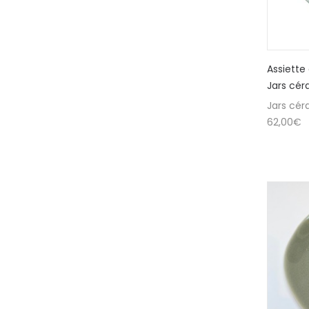
Assiette
Jars cér
Jars cér
62,00
€