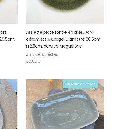
Jars
Assiette plate ronde en grès, Jars
 26,5cm,
céramistes, Orage, Diamètre 26,5cm,
H:2,5cm, service Maguelone
Jars céramistes
30,00
€
Rupture de stock