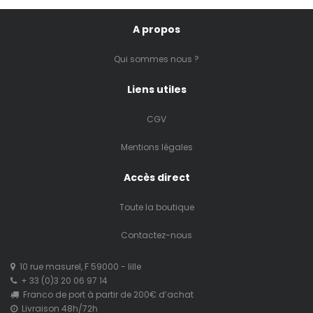
A propos
Qui sommes nous ?
Liens utiles
CGV
Mentions légales
Accès direct
Toute la boutique
Contactez-nous
10 rue masurel, F 59000 - lille
+ 33 (0)3 20 06 97 14
Franco de port à partir de 200€ d’achat
Livraison 48h/72h