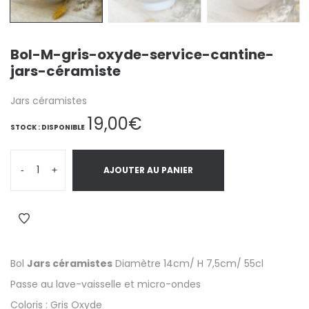
Bol-M-gris-oxyde-service-cantine-
jars-céramiste
Jars céramistes
19,00
€
STOCK : DISPONIBLE
-
+
AJOUTER AU PANIER
Bol
Jars céramistes
Diamètre 14cm/ H 7,5cm/ 55cl
Passe au lave-vaisselle et micro-ondes
Coloris : Gris Oxyde