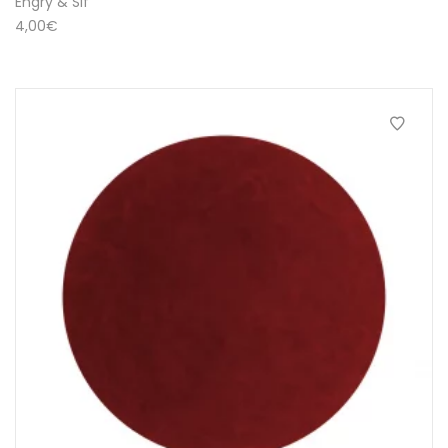
Engry & Sif
4,00
€