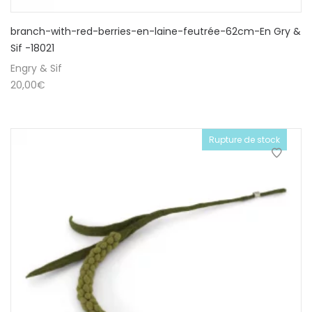
branch-with-red-berries-en-laine-feutrée-62cm-En Gry &
Sif -18021
Engry & Sif
20,00
€
Rupture de stock