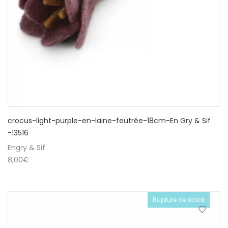
crocus-light-purple-en-laine-feutrée-18cm-En Gry & Sif
-13516
Engry & Sif
8,00
€
Rupture de stock