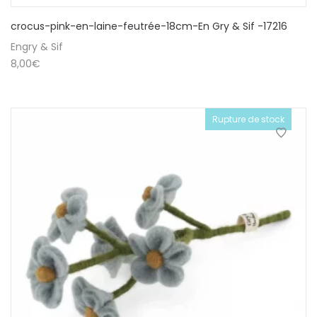
crocus-pink-en-laine-feutrée-18cm-En Gry & Sif -17216
Engry & Sif
8,00
€
Rupture de stock