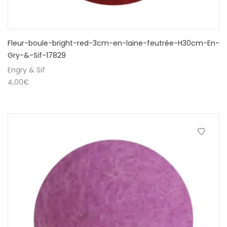
Fleur-boule-bright-red-3cm-en-laine-feutrée-H30cm-En-
Gry-&-Sif-17829
Engry & Sif
4,00
€