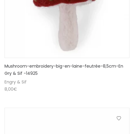
Mushroom-embroidery-big-en-laine-feutrée-8,5cm-En
Gry & Sif -14925
Engry & Sif
8,00
€