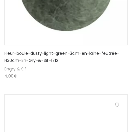
Fleur-boule-dusty-light-green-3cm-en-laine-feutrée-
H30cm-En-Gry-&-Sif-17121
Engry & Sif
4,00
€