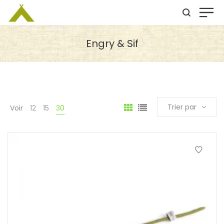
Engry & Sif
Trier par
Voir
12
15
30