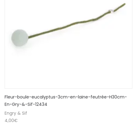
Fleur-boule-eucalyptus-3cm-en-laine-feutrée-H30cm-
En-Gry-&-Sif-12434
Engry & Sif
4,00
€