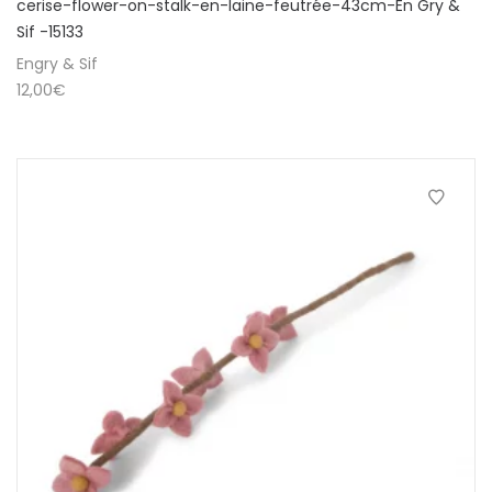
cerise-flower-on-stalk-en-laine-feutrée-43cm-En Gry &
Sif -15133
Engry & Sif
12,00
€