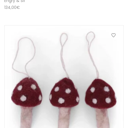
Engry & Sif
134,00
€