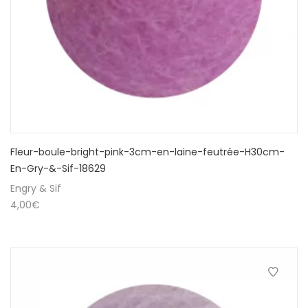
Fleur-boule-bright-pink-3cm-en-laine-feutrée-H30cm-
En-Gry-&-Sif-18629
Engry & Sif
4,00
€