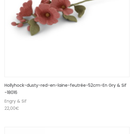
Hollyhock-dusty-red-en-laine-feutrée-52cm-En Gry & Sif
-18016
Engry & Sif
22,00
€