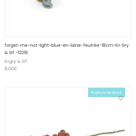
forget-me-not-light-blue-en-laine-feutrée-18cm-En Gry
& Sif -13216
Engry & Sif
8,00
€
Rupture de stock