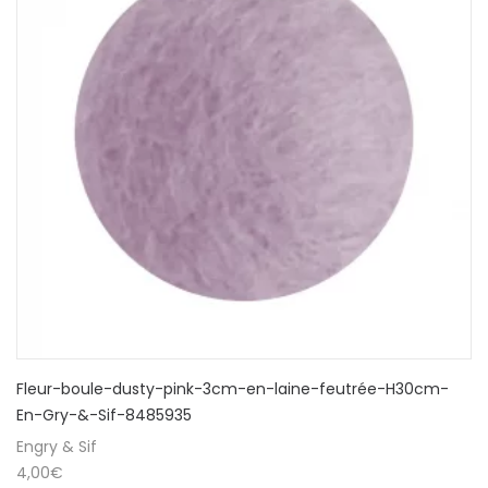
Fleur-boule-dusty-pink-3cm-en-laine-feutrée-H30cm-
En-Gry-&-Sif-8485935
Engry & Sif
4,00
€