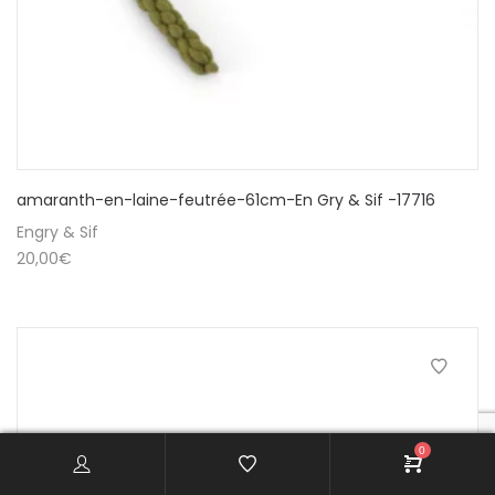
amaranth-en-laine-feutrée-61cm-En Gry & Sif -17716
Engry & Sif
20,00
€
0