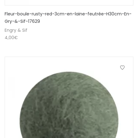
Fleur-boule-rusty-red-3cm-en-laine-feutrée-H30cm-En-
Gry-&-Sif-17629
Engry & Sif
4,00
€