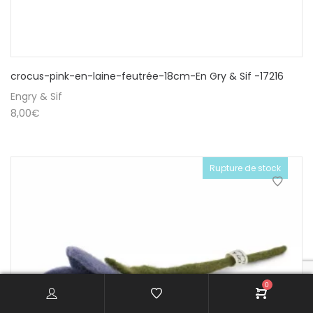
crocus-pink-en-laine-feutrée-18cm-En Gry & Sif -17216
Engry & Sif
8,00
€
Rupture de stock
0