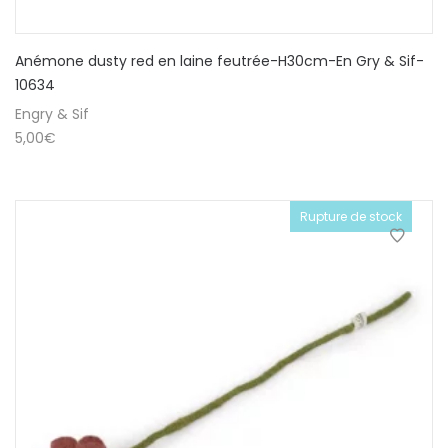
Anémone dusty red en laine feutrée-H30cm-En Gry & Sif-
10634
Engry & Sif
5,00
€
Rupture de stock