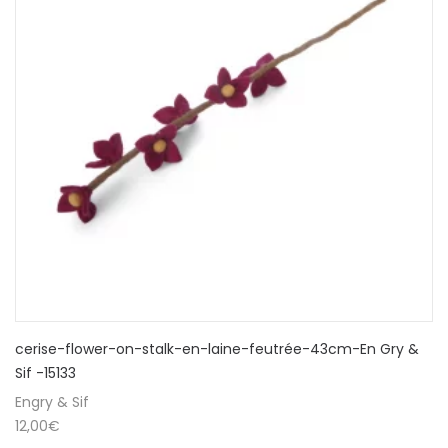
cerise-flower-on-stalk-en-laine-feutrée-43cm-En Gry &
Sif -15133
Engry & Sif
12,00
€