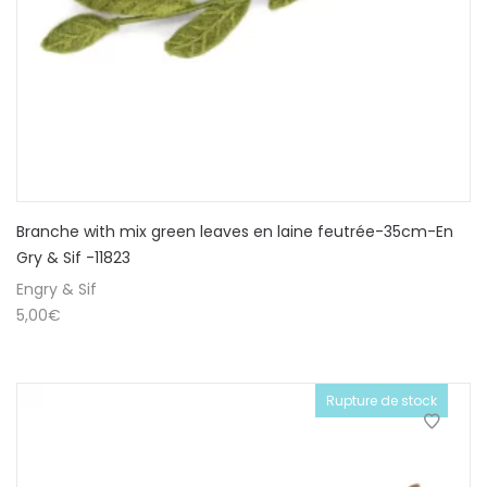
Branche with mix green leaves en laine feutrée-35cm-En
Gry & Sif -11823
Engry & Sif
5,00
€
Rupture de stock