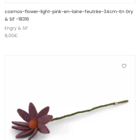
cosmos-flower-light-pink-en-laine-feutrée-34cm-En Gry
& Sif -18316
Engry & Sif
8,00
€