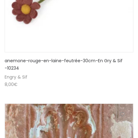
anemone-rouge-en-laine-feutrée-30cm-En Gry & Sif
-10234
Engry & Sif
8,00
€