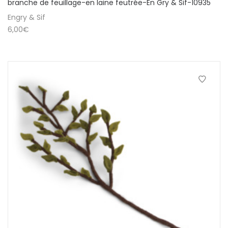
branche de feuillage-en laine feutrée-En Gry & Sif-10935
Engry & Sif
6,00
€