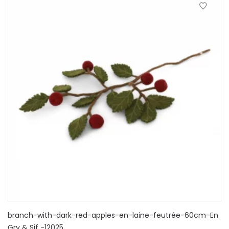
branch-with-dark-red-apples-en-laine-feutrée-60cm-En
Gry & Sif -12025