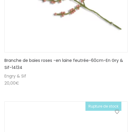
Branche de baies roses -en laine feutrée-60cm-En Gry &
Sif-14134
Engry & Sif
20,00
€
Rupture de stock