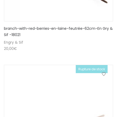
branch-with-red-berries-en-laine-feutrée-62cm-En Gry &
Sif -18021
Engry & Sif
20,00
€
Rupture de stock