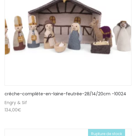
créche-complète-en-laine-feutrée-28/14/20cm -10024
Engry & Sif
134,00
€
Rupture de stock